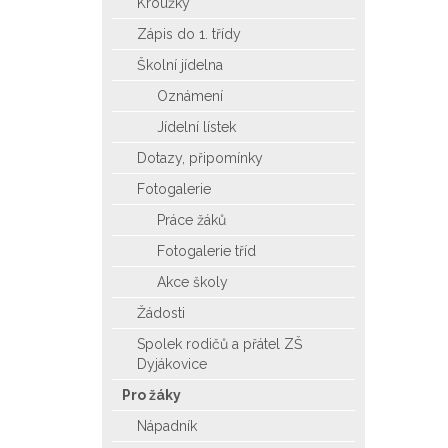
Kroužky
Zápis do 1. třídy
Školní jídelna
Oznámení
Jídelní lístek
Dotazy, připomínky
Fotogalerie
Práce žáků
Fotogalerie tříd
Akce školy
Žádosti
Spolek rodičů a přátel ZŠ
Dyjákovice
Pro žáky
Nápadník