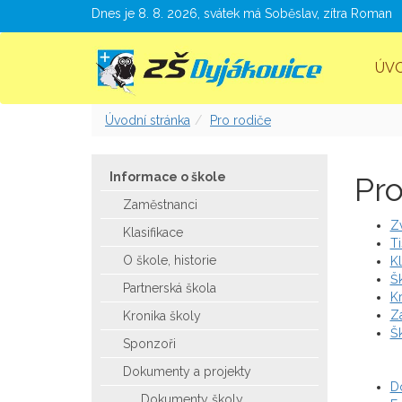
Dnes je 8. 8. 2026, svátek má Soběslav, zítra Roman
ÚV
Úvodní stránka
Pro rodiče
Informace o škole
Pro
Zaměstnanci
Z
Klasifikace
Ti
O škole, historie
Kl
Šk
Partnerská škola
K
Zá
Kronika školy
Šk
Sponzoři
Dokumenty a projekty
D
Dokumenty školy