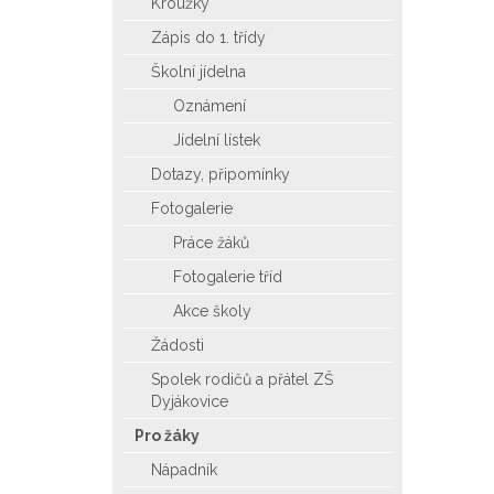
Kroužky
Zápis do 1. třídy
Školní jídelna
Oznámení
Jídelní lístek
Dotazy, připomínky
Fotogalerie
Práce žáků
Fotogalerie tříd
Akce školy
Žádosti
Spolek rodičů a přátel ZŠ
Dyjákovice
Pro žáky
Nápadník