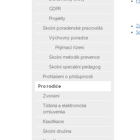
Fo
GDPR
Projekty
Ž
Školní poradenské pracoviště
Sp
Výchovný poradce
Přijímací řízení
Školní metodik prevence
Školní speciální pedagog
Prohlášení o přístupnosti
Pro rodiče
Zvonění
Tištěná a elektronická
omluvenka
Klasifikace
Školní družina