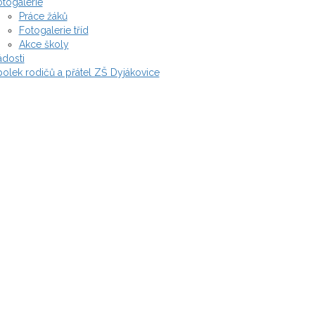
togalerie
Práce žáků
Fotogalerie tříd
Akce školy
ádosti
olek rodičů a přátel ZŠ Dyjákovice