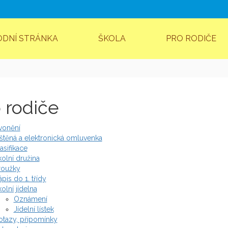
ODNÍ STRÁNKA
ŠKOLA
PRO RODIČE
 rodiče
vonění
štěná a elektronická omluvenka
asifikace
olní družina
roužky
pis do 1. třídy
olní jídelna
Oznámení
Jídelní lístek
otazy, připomínky