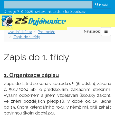
Hledat
Dnes je 7. 8. 2026, svátek má Lada, zítra Soběslav
Navigace:
Úvodní stránka
Pro rodiče
Zápis do 1. třídy
Zápis do 1. třídy
1. Organizace zápisu
Zápis do 1. tříd se koná v souladu s § 36 odst. 4, zákona
č. 561/2004 Sb., o předškolním, základním, středním,
vyšším odborném a jiném vzdělávání (školský zákon),
ve znění pozdějších předpisů, v době od 15. ledna
do 15. února kalendářního roku, v němž má dítě zahájit
povinnou školní docházku.