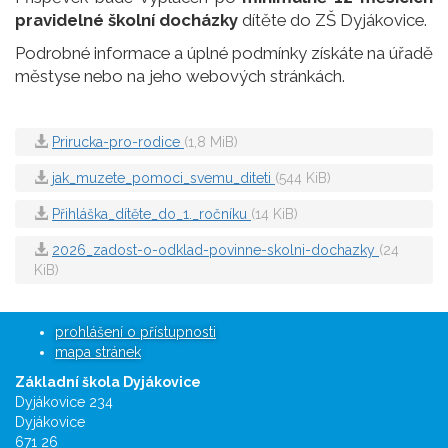
pravidelné školní docházky
dítěte do ZŠ Dyjákovice.
Podrobné informace a úplné podmínky získáte na úřadě
městyse nebo na jeho webových stránkách.
Prirucka-pro-rodice
(1,8 MiB)
jak_muzete_pomoci_svemu_diteti
(544 KiB)
Přihláška_dítěte_do_1._ročníku
(14 KiB)
2026_zadost-o-odklad-povinne-skolni-dochazky
(24
KiB)
prohlášení o přístupnosti
mapa stránek
Základní škola Dyjákovice
Dyjákovice 234
Dyjákovice
671 26