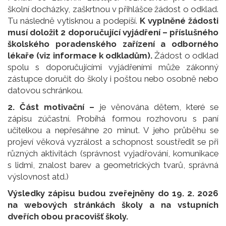
školní docházky, zaškrtnou v přihlášce žádost o odklad.
Tu následně vytisknou a podepíší.
K vyplněné žádosti
musí doložit 2 doporučující vyjádření – příslušného
školského poradenského zařízení a odborného
lékaře (viz informace k odkladům).
Žádost o odklad
spolu s doporučujícími vyjádřeními může zákonný
zástupce doručit do školy i poštou nebo osobně nebo
datovou schránkou.
2. Část motivační –
je věnována dětem, které se
zápisu zúčastní. Probíhá formou rozhovoru s paní
učitelkou a nepřesáhne 20 minut. V jeho průběhu se
projeví věková vyzrálost a schopnost soustředit se při
různých aktivitách (správnost vyjadřování, komunikace
s lidmi, znalost barev a geometrických tvarů, správná
výslovnost atd.)
Výsledky zápisu budou zveřejněny do 19. 2. 2026
na webových stránkách školy a na vstupních
dveřích obou pracovišť školy.