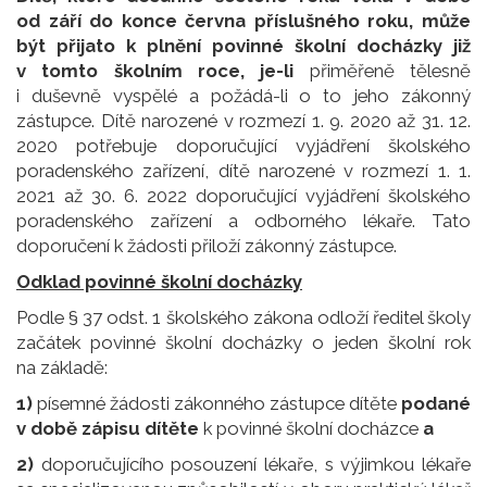
od září do konce června příslušného roku, může
být přijato k plnění povinné školní docházky již
v tomto školním roce, je-li
přiměřeně tělesně
i duševně vyspělé a požádá-li o to jeho zákonný
zástupce. Dítě narozené v rozmezí 1. 9. 2020 až 31. 12.
2020 potřebuje doporučující vyjádření školského
poradenského zařízení, dítě narozené v rozmezí 1. 1.
2021 až 30. 6. 2022 doporučující vyjádření školského
poradenského zařízení a odborného lékaře. Tato
doporučení k žádosti přiloží zákonný zástupce.
Odklad povinné školní docházky
Podle § 37 odst. 1 školského zákona odloží ředitel školy
začátek povinné školní docházky o jeden školní rok
na základě:
1)
písemné žádosti zákonného zástupce dítěte
podané
v době zápisu dítěte
k povinné školní docházce
a
2)
doporučujícího posouzení lékaře, s výjimkou lékaře