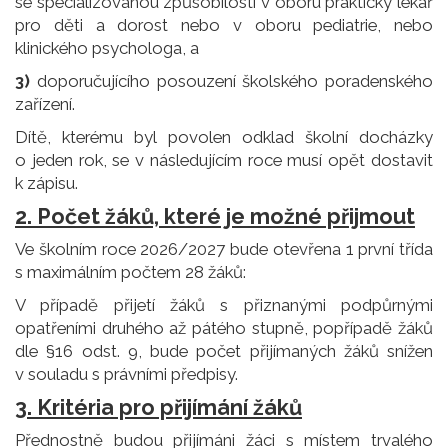
se specializovanou způsobilostí v oboru praktický lékař
pro děti a dorost nebo v oboru pediatrie, nebo
klinického psychologa, a
3)
doporučujícího posouzení školského poradenského
zařízení.
Dítě, kterému byl povolen odklad školní docházky
o jeden rok, se v následujícím roce musí opět dostavit
k zápisu.
2. Počet žáků, které je možné přijmout
Ve školním roce 2026/2027 bude otevřena 1 první třída
s maximálním počtem 28 žáků:
V případě přijetí žáků s přiznanými podpůrnými
opatřeními druhého až pátého stupně, popřípadě žáků
dle §16 odst. 9, bude počet přijímaných žáků snížen
v souladu s právními předpisy.
3. Kritéria pro přijímání žáků
Přednostně budou přijímáni žáci s místem trvalého