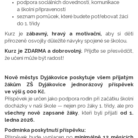
podpora sociálních dovedností, komunikace
a školní připravenosti
seznam pomůcek, které budete potřebovat žáci
do 1. třídy
Kurz je
zábavný, hravý a motivační,
aby si děti
přirozeně osvojily důležité návyky spojené se školou.
Kurz je ZDARMA a dobrovolný.
Přijďte se přesvědčit,
že učení může být radost!
Nově městys Dyjákovice poskytuje všem přijatým
žákům ZŠ Dyjákovice jednorázový příspěvek
ve výši 5 000 Kč.
Příspěvek je určen jako podpora rodin při začátku školní
docházky v naší škole — nejen pro žáky 1. třídy, ale pro
všechny nově zapsané žáky
, kteří byli přijati
od 1.
ledna 2026.
Podmínka poskytnutí příspěvku:
Příspěvek bude vyplacen po
minimálně 12 měsících