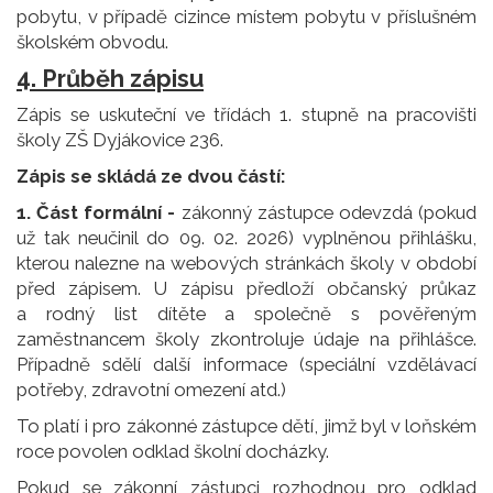
pobytu, v případě cizince místem pobytu v příslušném
školském obvodu.
4. Průběh zápisu
Zápis se uskuteční ve třídách 1. stupně na pracovišti
školy ZŠ Dyjákovice 236.
Zápis se skládá ze dvou částí:
1. Část formální -
zákonný zástupce odevzdá (pokud
už tak neučinil do 09. 02. 2026) vyplněnou přihlášku,
kterou nalezne na webových stránkách školy v období
před zápisem. U zápisu předloží občanský průkaz
a rodný list dítěte a společně s pověřeným
zaměstnancem školy zkontroluje údaje na přihlášce.
Případně sdělí další informace (speciální vzdělávací
potřeby, zdravotní omezení atd.)
To platí i pro zákonné zástupce dětí, jimž byl v loňském
roce povolen odklad školní docházky.
Pokud se zákonní zástupci rozhodnou pro odklad