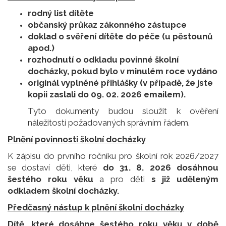
rodný list dítěte
občanský průkaz zákonného zástupce
doklad o svěření dítěte do péče (u pěstounů
apod.)
rozhodnutí o odkladu povinné školní
docházky, pokud bylo v minulém roce vydáno
originál vyplněné přihlášky (v případě, že jste
kopii zaslali do 09. 02. 2026 emailem).
Tyto dokumenty budou sloužit k ověření
náležitostí požadovaných správním řádem.
Plnění povinnosti školní docházky
K zápisu do prvního ročníku pro školní rok 2026/2027
se dostaví děti, které
do 31. 8. 2026 dosáhnou
šestého roku věku
a pro děti
s již uděleným
odkladem školní docházky.
Předčasný nástup k plnění školní docházky
Dítě, které dosáhne šestého roku věku v době