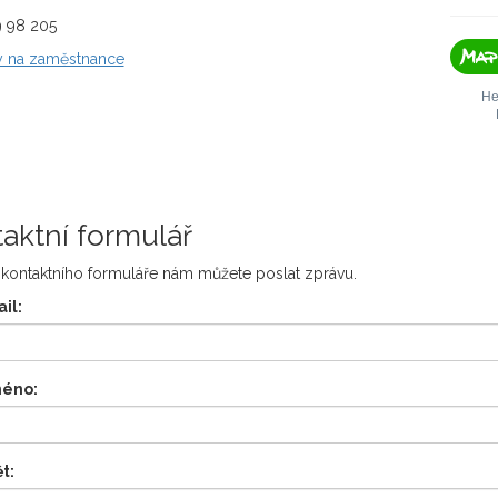
9 98 205
y na zaměstnance
aktní formulář
kontaktního formuláře nám můžete poslat zprávu.
il:
méno:
t: