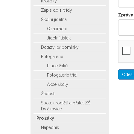
Kroužky
Zápis do 1. třídy
Zpráva
Školní jídelna
Oznámení
Jídelní lístek
Dotazy, připomínky
Fotogalerie
Práce žáků
Fotogalerie tříd
Akce školy
Žádosti
Spolek rodičů a přátel ZŠ
Dyjákovice
Pro žáky
Nápadník