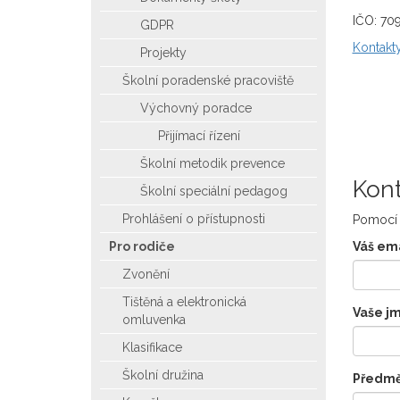
IČO: 70
GDPR
Kontakt
Projekty
Školní poradenské pracoviště
Výchovný poradce
Přijímací řízení
Školní metodik prevence
Kont
Školní speciální pedagog
Prohlášení o přístupnosti
Pomocí 
Pro rodiče
Váš ema
Zvonění
Tištěná a elektronická
Vaše j
omluvenka
Klasifikace
Školní družina
Předmě