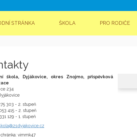
ODNÍ STRÁNKA
ŠKOLA
PRO RODIČE
ntakty
ní škola, Dyjákovice, okres Znojmo, příspěvková
zace
ice 234
Dyjákovice
 275 303 - 2. stupeň
 053 415 - 2. stupeň
 331 129 - 1. stupeň
skola@zsdyjakovice.cz
schránka: vimmk47