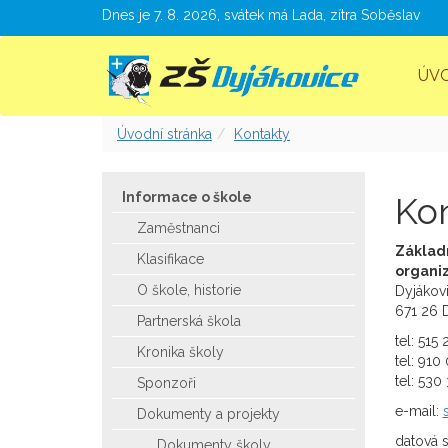
Dnes je 7. 8. 2026, svátek má Lada, zítra Soběslav
ÚV
Úvodní stránka
Kontakty
Informace o škole
Ko
Zaměstnanci
Základ
Klasifikace
organi
O škole, historie
Dyjákov
671 26 
Partnerská škola
tel: 515
Kronika školy
tel: 910
tel: 530
Sponzoři
e-mail:
Dokumenty a projekty
datová 
Dokumenty školy