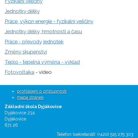
Fyzikální veličiny
Jednotky délky
Práce, výkon energie - fyzikální veličiny
Jednotky délky, hmotnosti a času
Práce - převody jednotek
Změny skupenství
Teplo - tepelná výměna - výklad
Fotovoltaika
- video
prohlášení o přístupnosti
mapa stránek
Základní škola Dyjákovice
Dyjákovice 234
Dyjákovice
671 26
Telefon (sekretariát): (+420) 515 275 303