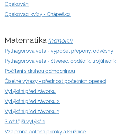
Opakování
Opakovací kvízy - Chápeš.cz
Matematika
(nahoru)
Pythagorova věta - výpočet přepony, odvěsny
Pythagorova věta - čtverec, obdélník, trojúhelník
Počítání s druhou odmocninou
Číselné výrazy - přednost početních operací
Vytýkání před závorku
Vytýkání před závorku 2
Vytýkání před závorku 3
Složitější vytýkání
Vzájemná poloha přímky a kružnice