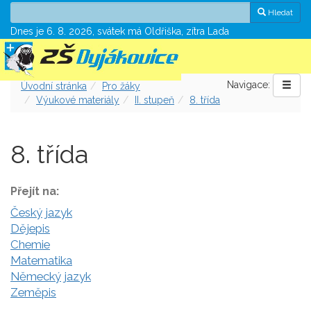
Hledat
Dnes je 6. 8. 2026, svátek má Oldřiška, zítra Lada
Navigace:
Úvodní stránka
Pro žáky
Výukové materiály
II. stupeň
8. třída
8. třída
Přejít na:
Český jazyk
Dějepis
Chemie
Matematika
Německý jazyk
Zeměpis