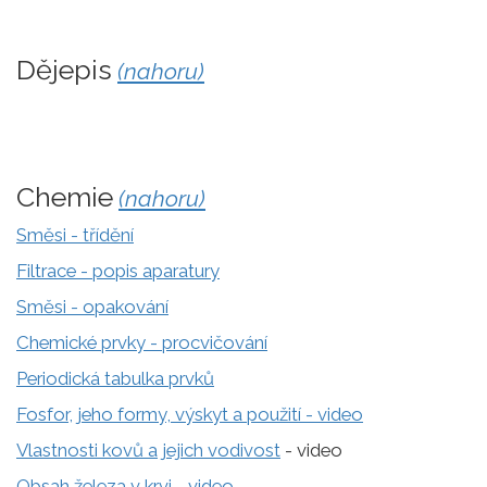
Dějepis
(nahoru)
Chemie
(nahoru)
Směsi - třídění
Filtrace - popis aparatury
Směsi - opakování
Chemické prvky - procvičování
Periodická tabulka prvků
Fosfor, jeho formy, výskyt a použití - video
Vlastnosti kovů a jejich vodivost
- video
Obsah železa v krvi - video