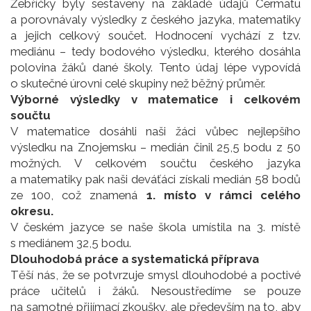
Žebříčky byly sestaveny na základě údajů Cermatu
a porovnávaly výsledky z českého jazyka, matematiky
a jejich celkový součet. Hodnocení vychází z tzv.
mediánu – tedy bodového výsledku, kterého dosáhla
polovina žáků dané školy. Tento údaj lépe vypovídá
o skutečné úrovni celé skupiny než běžný průměr.
Výborné výsledky v matematice i celkovém
součtu
V matematice dosáhli naši žáci vůbec nejlepšího
výsledku na Znojemsku – medián činil 25,5 bodu z 50
možných. V celkovém součtu českého jazyka
a matematiky pak naši deváťáci získali medián 58 bodů
ze 100, což znamená
1. místo v rámci celého
okresu.
V českém jazyce se naše škola umístila na 3. místě
s mediánem 32,5 bodu.
Dlouhodobá práce a systematická příprava
Těší nás, že se potvrzuje smysl dlouhodobé a poctivé
práce učitelů i žáků. Nesoustředíme se pouze
na samotné přijímací zkoušky, ale především na to, aby