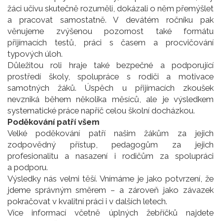
žáci učivu skutečně rozuměli, dokázali o něm přemýšlet
a pracovat samostatně. V devátém ročníku pak
věnujeme zvýšenou pozornost také formátu
přijímacích testů, práci s časem a procvičování
typových úloh.
Důležitou roli hraje také bezpečné a podporující
prostředí školy, spolupráce s rodiči a motivace
samotných žáků. Úspěch u přijímacích zkoušek
nevzniká během několika měsíců, ale je výsledkem
systematické práce napříč celou školní docházkou.
Poděkování patří všem
Velké poděkování patří našim žákům za jejich
zodpovědný přístup, pedagogům za jejich
profesionalitu a nasazení i rodičům za spolupráci
a podporu.
Výsledky nás velmi těší. Vnímáme je jako potvrzení, že
jdeme správným směrem – a zároveň jako závazek
pokračovat v kvalitní práci i v dalších letech.
Více informací včetně úplných žebříčků najdete