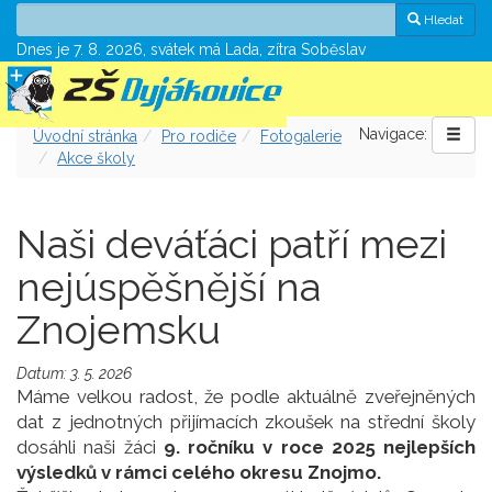
Hledat
Dnes je 7. 8. 2026, svátek má Lada, zítra Soběslav
Navigace:
Úvodní stránka
Pro rodiče
Fotogalerie
Akce školy
Naši deváťáci patří mezi
nejúspěšnější na
Znojemsku
Datum: 3. 5. 2026
Máme velkou radost, že podle aktuálně zveřejněných
dat z jednotných přijímacích zkoušek na střední školy
dosáhli naši žáci
9. ročníku v roce 2025 nejlepších
výsledků v rámci celého okresu Znojmo.